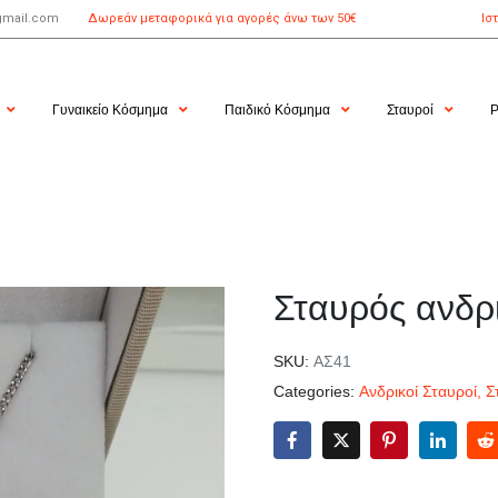
gmail.com
Δωρεάν μεταφορικά για αγορές άνω των 50€
Ισ
Γυναικείο Κόσμημα
Παιδικό Κόσμημα
Σταυροί
Ρ
Σταυρός ανδρ
SKU:
ΑΣ41
Categories:
Ανδρικοί Σταυροί
,
Σ