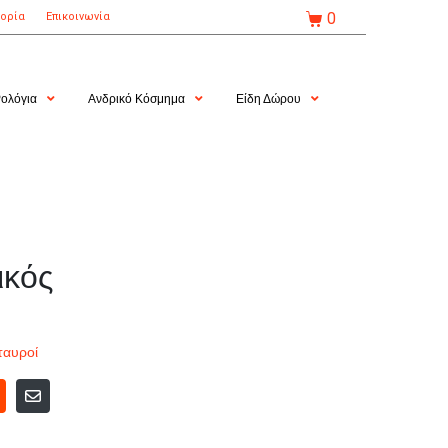
0
τορία
Επικοινωνία
ολόγια
Ανδρικό Κόσμημα
Είδη Δώρου
ικός
ταυροί