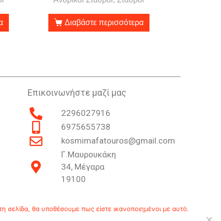
α
Διαβάστε περισσότερα
Επικοινωνήστε μαζί μας
2296027916
6975655738
kosmimafatouros@gmail.com
Γ.Μαυρουκάκη
34, Μέγαρα
19100
Επικοινωνία
Ιστορία
Πολιτική Απορρήτου
τη σελίδα, θα υποθέσουμε πως είστε ικανοποιημένοι με αυτό.