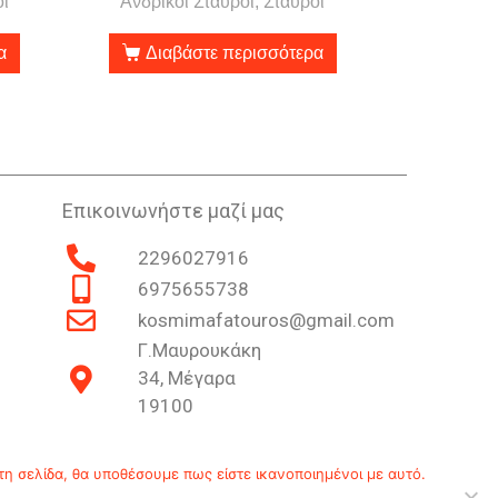
οί
Ανδρικοί Σταυροί, Σταυροί
α
Διαβάστε περισσότερα
Επικοινωνήστε μαζί μας
2296027916
6975655738
kosmimafatouros@gmail.com
Γ.Μαυρουκάκη
34, Μέγαρα
19100
Επικοινωνία
Ιστορία
Πολιτική Απορρήτου
τη σελίδα, θα υποθέσουμε πως είστε ικανοποιημένοι με αυτό.