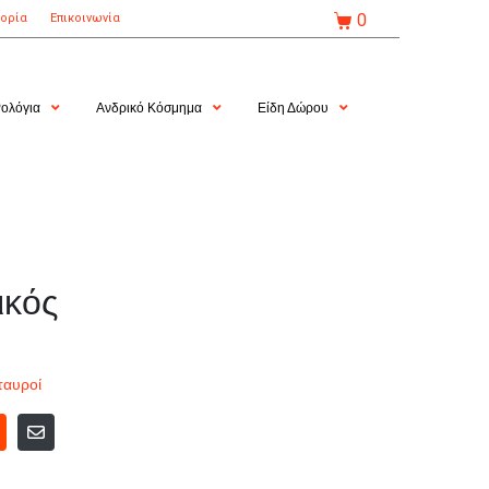
0
τορία
Επικοινωνία
ολόγια
Ανδρικό Κόσμημα
Είδη Δώρου
ικός
ταυροί