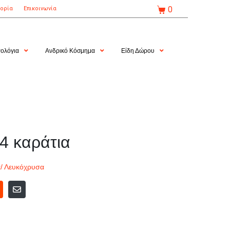
0
τορία
Επικοινωνία
ολόγια
Ανδρικό Κόσμημα
Είδη Δώρου
4 καράτια
/ Λευκόχρυσα