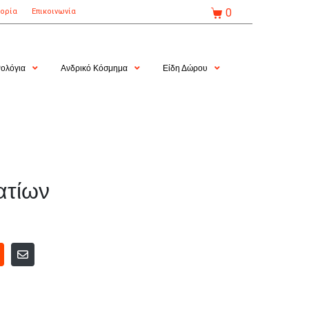
0
τορία
Επικοινωνία
ολόγια
Ανδρικό Κόσμημα
Είδη Δώρου
ατίων