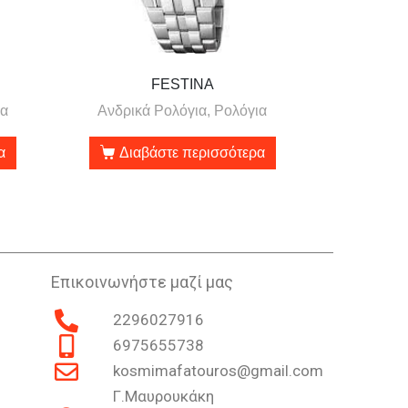
FESTINA
ια
Ανδρικά Ρολόγια, Ρολόγια
α
Διαβάστε περισσότερα
Επικοινωνήστε μαζί μας
2296027916
6975655738
kosmimafatouros@gmail.com
Γ.Μαυρουκάκη