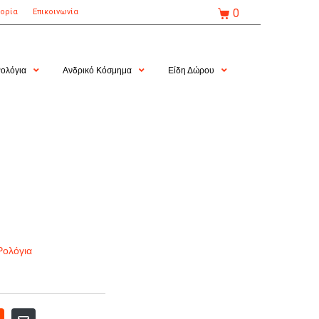
0
τορία
Επικοινωνία
ολόγια
Ανδρικό Κόσμημα
Είδη Δώρου
Ρολόγια