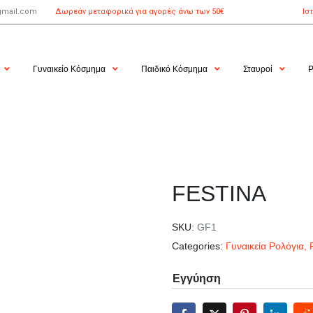
gmail.com
Δωρεάν μεταφορικά για αγορές άνω των 50€
Ισ
Γυναικείο Κόσμημα
Παιδικό Κόσμημα
Σταυροί
Ρ
FESTINA
SKU:
GF1
Categories:
Γυναικεία Ρολόγια
,
Εγγύηση