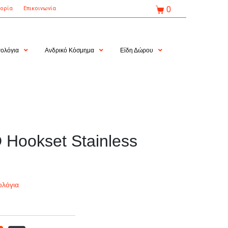
0
τορία
Επικοινωνία
ολόγια
Ανδρικό Κόσμημα
Είδη Δώρου
Hookset Stainless
ολόγια