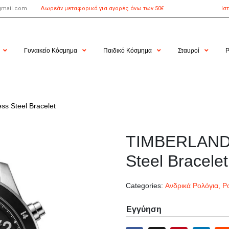
gmail.com
Δωρεάν μεταφορικά για αγορές άνω των 50€
Ισ
Γυναικείο Κόσμημα
Παιδικό Κόσμημα
Σταυροί
Ρ
s Steel Bracelet
TIMBERLAND 
Steel Bracelet
Categories:
Ανδρικά Ρολόγια
,
Ρ
Εγγύηση