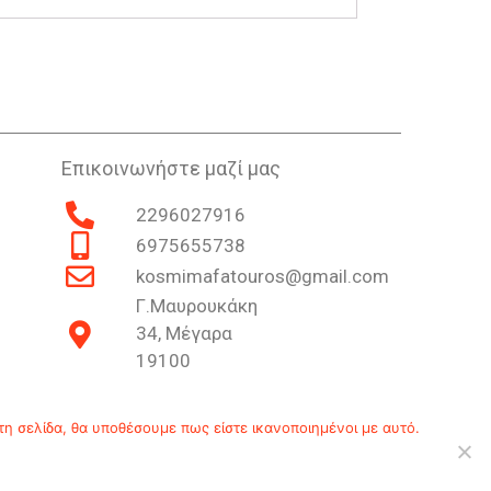
Επικοινωνήστε μαζί μας
2296027916
6975655738
kosmimafatouros@gmail.com
Γ.Μαυρουκάκη
34, Μέγαρα
19100
Επικοινωνία
Ιστορία
Πολιτική Απορρήτου
τη σελίδα, θα υποθέσουμε πως είστε ικανοποιημένοι με αυτό.