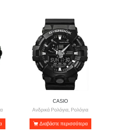
CASIO
ια
Ανδρικά Ρολόγια, Ρολόγια
α
Διαβάστε περισσότερα