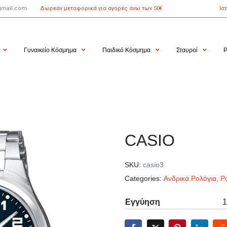
gmail.com
Δωρεάν μεταφορικά για αγορές άνω των 50€
Ισ
Γυναικείο Κόσμημα
Παιδικό Κόσμημα
Σταυροί
Ρ
CASIO
SKU:
casio3
Categories:
Ανδρικά Ρολόγια
,
Ρ
Εγγύηση
1