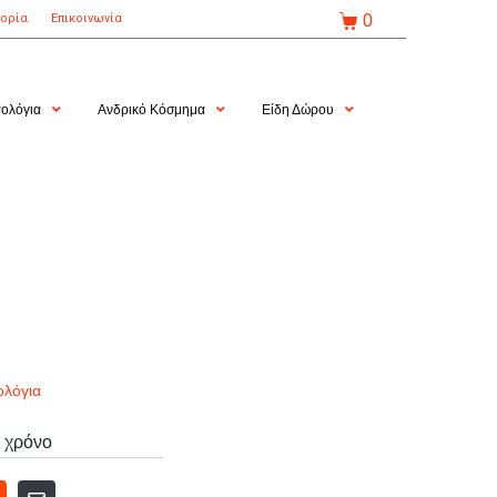
0
τορία
Επικοινωνία
ολόγια
Ανδρικό Κόσμημα
Είδη Δώρου
ολόγια
 χρόνο