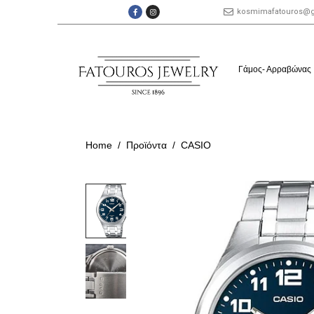
kosmimafatouros@
Γάμος- Αρραβώνας
Home
Προϊόντα
CASIO