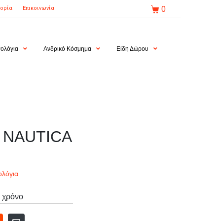
0
τορία
Επικοινωνία
ολόγια
Ανδρικό Κόσμημα
Είδη Δώρου
ι NAUTICA
ολόγια
 χρόνο