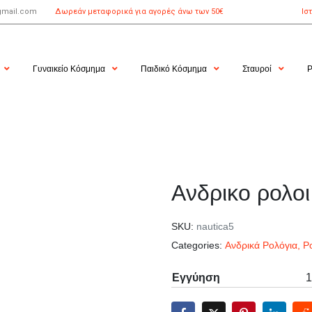
gmail.com
Δωρεάν μεταφορικά για αγορές άνω των 50€
Ισ
Γυναικείο Κόσμημα
Παιδικό Κόσμημα
Σταυροί
Ρ
Aνδρικο ρολο
SKU:
nautica5
Categories:
Ανδρικά Ρολόγια
,
Ρ
Εγγύηση
1