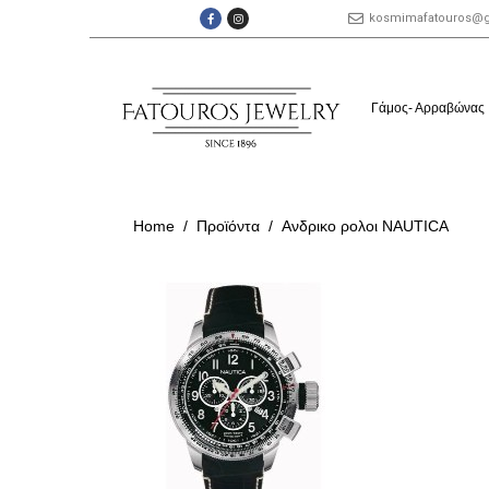
kosmimafatouros@
Γάμος- Αρραβώνας
Home
Προϊόντα
Aνδρικο ρολοι NAUTICA