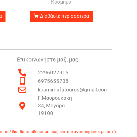
Κόσμημα
α
Διαβάστε περισσότερα
Επικοινωνήστε μαζί μας
2296027916
6975655738
kosmimafatouros@gmail.com
Γ.Μαυρουκάκη
34, Μέγαρα
19100
Επικοινωνία
Ιστορία
Πολιτική Απορρήτου
τη σελίδα, θα υποθέσουμε πως είστε ικανοποιημένοι με αυτό.