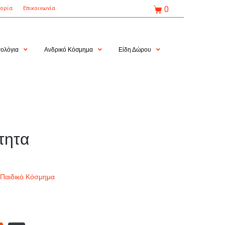
0
τορία
Επικοινωνία
ολόγια
Ανδρικό Κόσμημα
Είδη Δώρου
τητα
Παιδικό Κόσμημα