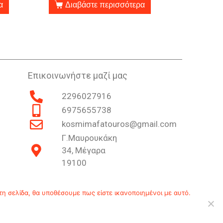
α
Διαβάστε περισσότερα
Επικοινωνήστε μαζί μας
2296027916
6975655738
kosmimafatouros@gmail.com
Γ.Μαυρουκάκη
34, Μέγαρα
19100
Επικοινωνία
Ιστορία
Πολιτική Απορρήτου
τη σελίδα, θα υποθέσουμε πως είστε ικανοποιημένοι με αυτό.