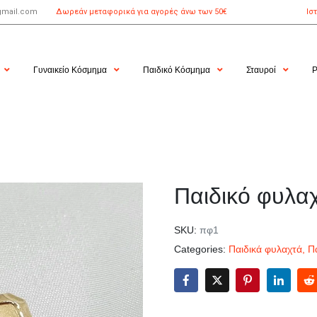
gmail.com
Δωρεάν μεταφορικά για αγορές άνω των 50€
Ισ
Γυναικείο Κόσμημα
Παιδικό Κόσμημα
Σταυροί
Ρ
Παιδικό φυλα
SKU:
πφ1
Categories:
Παιδικά φυλαχτά
,
Π