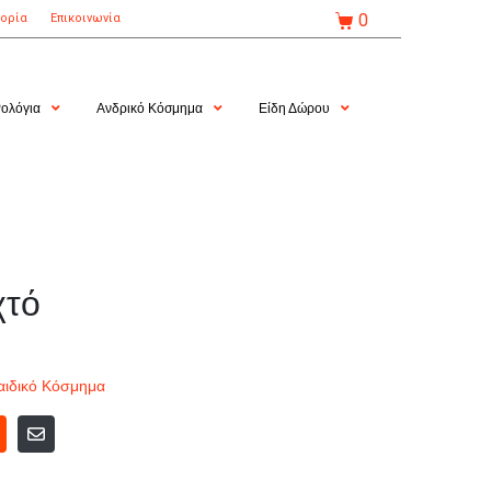
0
τορία
Επικοινωνία
ολόγια
Ανδρικό Κόσμημα
Είδη Δώρου
χτό
αιδικό Κόσμημα