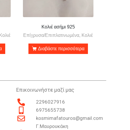
Κολιέ ασήμι 925
Κολιέ
Επίχρυσα/Επιπλατινωμένα, Κολιέ
α
Διαβάστε περισσότερα
Επικοινωνήστε μαζί μας
2296027916
6975655738
kosmimafatouros@gmail.com
Γ.Μαυρουκάκη