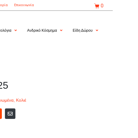
0
τορία
Επικοινωνία
ολόγια
Ανδρικό Κόσμημα
Είδη Δώρου
25
νωμένα
,
Κολιέ