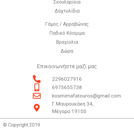
Σκουλαρίκια
Δαχτυλίδια
Γάμος / Αρραβώνας
Παδικό Κόσμιμα
Βραχίολια
Δώρα
Επικοινωνήστε μαζί μας
2296027916
6975655738
kosmimafatouros@gmail.com
Γ.Μαυρουκάκη 34,
Μέγαρα 19100
© Copyright 2019