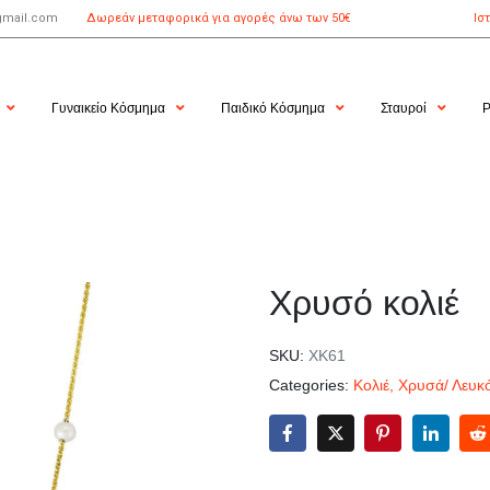
gmail.com
Δωρεάν μεταφορικά για αγορές άνω των 50€
Ισ
Γυναικείο Κόσμημα
Παιδικό Κόσμημα
Σταυροί
Ρ
Χρυσό κολιέ
SKU:
ΧΚ61
Categories:
Κολιέ
,
Χρυσά/ Λευκ