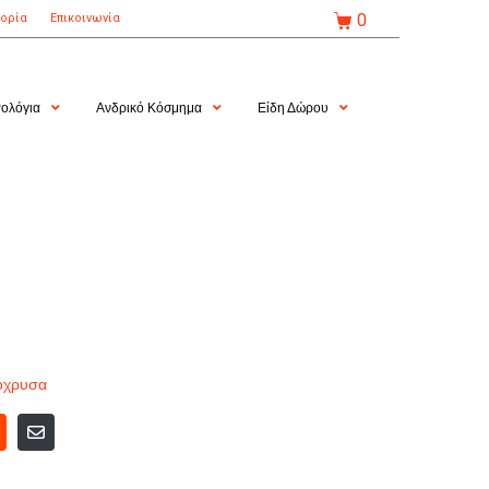
0
τορία
Επικοινωνία
ολόγια
Ανδρικό Κόσμημα
Είδη Δώρου
όχρυσα