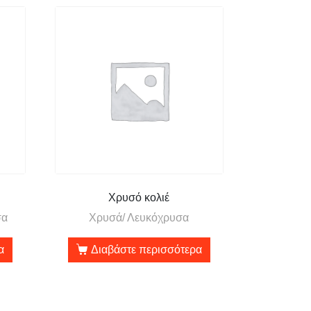
Χρυσό κολιέ
σα
Χρυσά/ Λευκόχρυσα
α
Διαβάστε περισσότερα