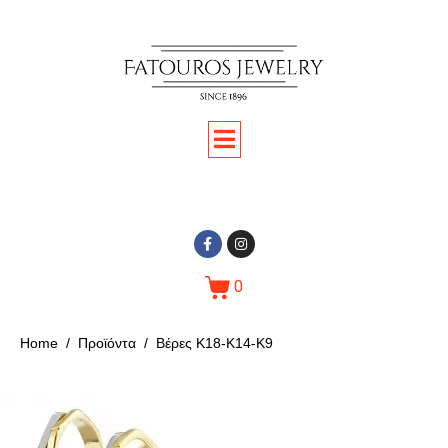
0
Home
Προϊόντα
Βέρες Κ18-Κ14-Κ9