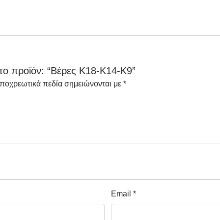
το προϊόν: “Βέρες Κ18-Κ14-Κ9”
υποχρεωτικά πεδία σημειώνονται με
*
Email
*