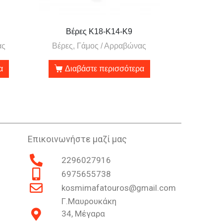
Βέρες Κ18-Κ14-Κ9
ας
Βέρες, Γάμος / Αρραβώνας
α
Διαβάστε περισσότερα
Επικοινωνήστε μαζί μας
2296027916
6975655738
kosmimafatouros@gmail.com
Γ.Μαυρουκάκη
34, Μέγαρα