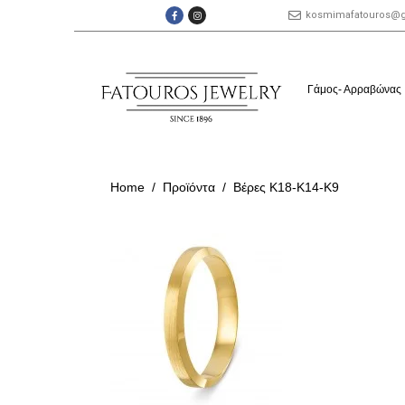
kosmimafatouros@
Γάμος- Αρραβώνας
Home
Προϊόντα
Βέρες Κ18-Κ14-Κ9