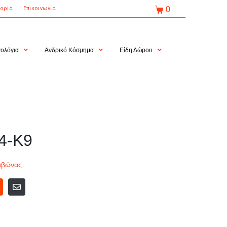
0
τορία
Επικοινωνία
ολόγια
Ανδρικό Κόσμημα
Είδη Δώρου
4-Κ9
αβώνας