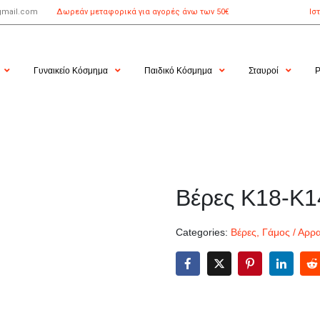
gmail.com
Δωρεάν μεταφορικά για αγορές άνω των 50€
Ισ
Γυναικείο Κόσμημα
Παιδικό Κόσμημα
Σταυροί
Ρ
Βέρες Κ18-Κ1
Categories:
Βέρες
,
Γάμος / Αρρ