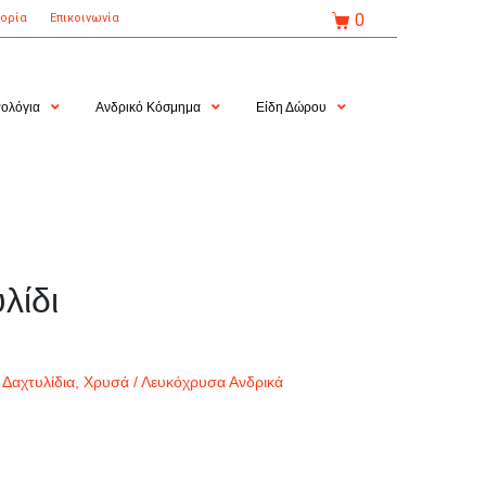
0
τορία
Επικοινωνία
ολόγια
Ανδρικό Κόσμημα
Είδη Δώρου
λίδι
,
Δαχτυλίδια
,
Χρυσά / Λευκόχρυσα Ανδρικά