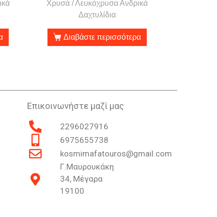
ικά
Χρυσά / Λευκόχρυσα Ανδρικά
Δαχτυλίδια
α
Διαβάστε περισσότερα
Επικοινωνήστε μαζί μας
2296027916
6975655738
kosmimafatouros@gmail.com
Γ.Μαυρουκάκη
34, Μέγαρα
19100