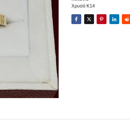
Χρυσό Κ14