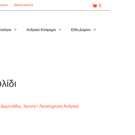
0
τορία
Επικοινωνία
ολόγια
Ανδρικό Κόσμημα
Είδη Δώρου
λίδι
,
Δαχτυλίδια
,
Χρυσά / Λευκόχρυσα Ανδρικά