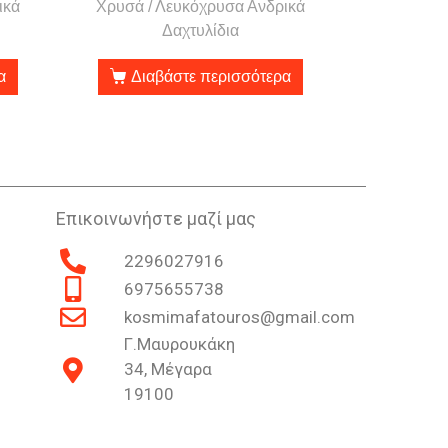
ικά
Χρυσά / Λευκόχρυσα Ανδρικά
Δαχτυλίδια
α
Διαβάστε περισσότερα
Επικοινωνήστε μαζί μας
2296027916
6975655738
kosmimafatouros@gmail.com
Γ.Μαυρουκάκη
34, Μέγαρα
19100