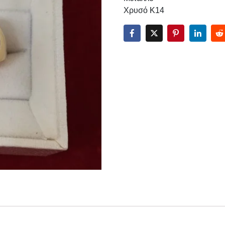
Χρυσό Κ14