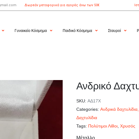
gmail.com
Δωρεάν μεταφορικά για αγορές άνω των 50€
Ισ
Γυναικείο Κόσμημα
Παιδικό Κόσμημα
Σταυροί
Ρ
Ανδρικό Δαχτυ
SKU:
ΑΔ17Χ
Categories:
Ανδρικά δαχτυλίδια
Δαχτυλίδια
Tags:
Πολύτιμοι Λίθοι
,
Χρυσός
Μέταλλο