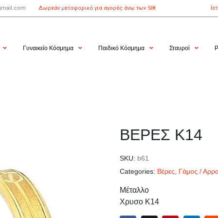
gmail.com
Δωρεάν μεταφορικά για αγορές άνω των 50€
Ισ
Γυναικείο Κόσμημα
Παιδικό Κόσμημα
Σταυροί
Ρ
ΒΕΡΕΣ Κ14
SKU:
b61
Categories:
Βέρες
,
Γάμος / Αρρ
Μέταλλο
Χρυσο Κ14