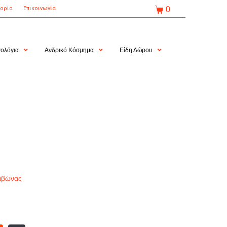
0
τορία
Επικοινωνία
ολόγια
Ανδρικό Κόσμημα
Είδη Δώρου
αβώνας