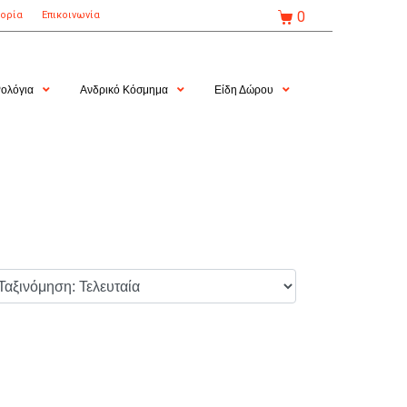
0
τορία
Επικοινωνία
ολόγια
Ανδρικό Κόσμημα
Είδη Δώρου