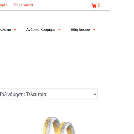
0
τορία
Επικοινωνία
ολόγια
Ανδρικό Κόσμημα
Είδη Δώρου