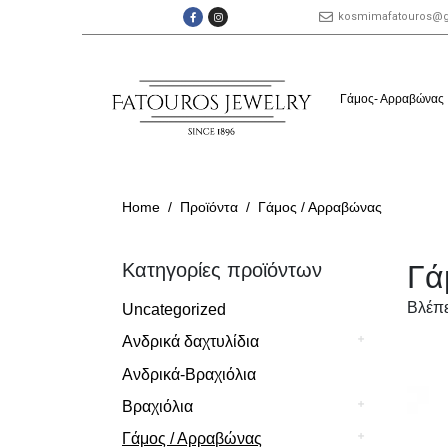
kosmimafatouros@
Γάμος- Αρραβώνας
Home
Προϊόντα
Γάμος / Αρραβώνας
Κατηγορίες προϊόντων
Γά
Βλέπε
Uncategorized
Ανδρικά δαχτυλίδια
Ανδρικά-Βραχιόλια
Βραχιόλια
Γάμος / Αρραβώνας