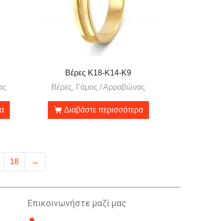
Βέρες Κ18-Κ14-Κ9
ας
Βέρες, Γάμος / Αρραβώνας
ρα
Διαβάστε περισσότερα
18
→
Επικοινωνήστε μαζί μας