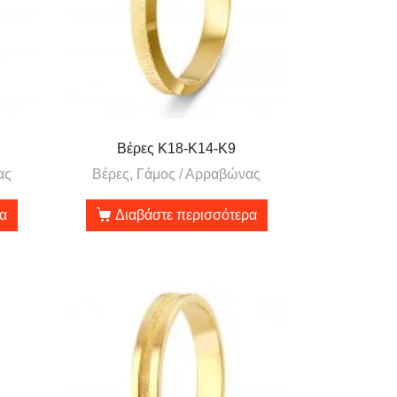
Βέρες Κ18-Κ14-Κ9
ας
Βέρες, Γάμος / Αρραβώνας
ρα
Διαβάστε περισσότερα