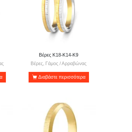
Βέρες Κ18-Κ14-Κ9
ας
Βέρες, Γάμος / Αρραβώνας
ρα
Διαβάστε περισσότερα